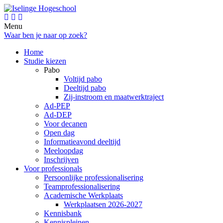
Menu
Waar ben je naar op zoek?
Home
Studie kiezen
Pabo
Voltijd pabo
Deeltijd pabo
Zij-instroom en maatwerktraject
Ad-PEP
Ad-DEP
Voor decanen
Open dag
Informatieavond deeltijd
Meeloopdag
Inschrijven
Voor professionals
Persoonlijke professionalisering
Teamprofessionalisering
Academische Werkplaats
Werkplaatsen 2026-2027
Kennisbank
Kennispleinen