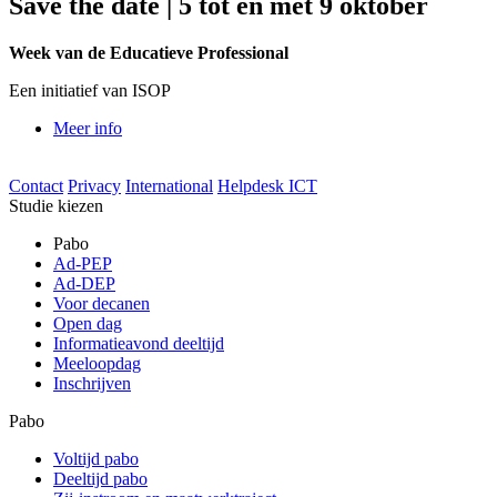
Save the date | 5 tot en met 9 oktober
Week van de Educatieve Professional
Een initiatief van ISOP
Meer info
Contact
Privacy
International
Helpdesk ICT
Studie kiezen
Pabo
Ad-PEP
Ad-DEP
Voor decanen
Open dag
Informatieavond deeltijd
Meeloopdag
Inschrijven
Pabo
Voltijd pabo
Deeltijd pabo