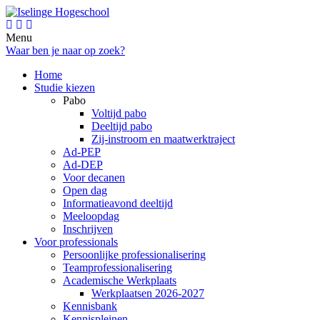
Menu
Waar ben je naar op zoek?
Home
Studie kiezen
Pabo
Voltijd pabo
Deeltijd pabo
Zij-instroom en maatwerktraject
Ad-PEP
Ad-DEP
Voor decanen
Open dag
Informatieavond deeltijd
Meeloopdag
Inschrijven
Voor professionals
Persoonlijke professionalisering
Teamprofessionalisering
Academische Werkplaats
Werkplaatsen 2026-2027
Kennisbank
Kennispleinen