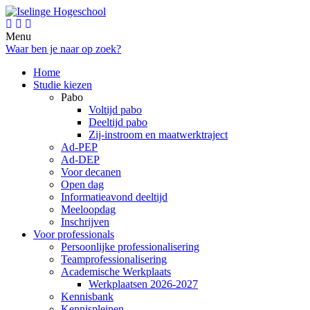
Menu
Waar ben je naar op zoek?
Home
Studie kiezen
Pabo
Voltijd pabo
Deeltijd pabo
Zij-instroom en maatwerktraject
Ad-PEP
Ad-DEP
Voor decanen
Open dag
Informatieavond deeltijd
Meeloopdag
Inschrijven
Voor professionals
Persoonlijke professionalisering
Teamprofessionalisering
Academische Werkplaats
Werkplaatsen 2026-2027
Kennisbank
Kennispleinen