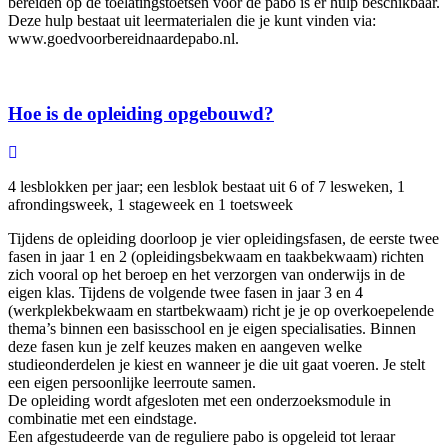
bereiden op de toelatingstoetsen voor de pabo is er hulp beschikbaar.
Deze hulp bestaat uit leermaterialen die je kunt vinden via:
www.goedvoorbereidnaardepabo.nl.
Hoe is de opleiding opgebouwd?
4 lesblokken per jaar; een lesblok bestaat uit 6 of 7 lesweken, 1
afrondingsweek, 1 stageweek en 1 toetsweek
Tijdens de opleiding doorloop je vier opleidingsfasen, de eerste twee
fasen in jaar 1 en 2 (opleidingsbekwaam en taakbekwaam) richten
zich vooral op het beroep en het verzorgen van onderwijs in de
eigen klas. Tijdens de volgende twee fasen in jaar 3 en 4
(werkplekbekwaam en startbekwaam) richt je je op overkoepelende
thema’s binnen een basisschool en je eigen specialisaties. Binnen
deze fasen kun je zelf keuzes maken en aangeven welke
studieonderdelen je kiest en wanneer je die uit gaat voeren. Je stelt
een eigen persoonlijke leerroute samen.
De opleiding wordt afgesloten met een onderzoeksmodule in
combinatie met een eindstage.
Een afgestudeerde van de reguliere pabo is opgeleid tot leraar