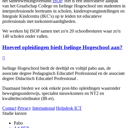
het samenwerkingsverband
ISOP
. Het is een innovatieve aanpak
van het Graafschap College en Iselinge Hogeschool om studenten in
interprofessionele leerteams in scholen, kinderopvanginstellingen en
Integrale Kindcentra (IKC's) op te leiden tot educatieve
professionals met toekomstvaardigheden.
We werken bij ISOP samen met zo'n 20 schoolbesturen waar zo'n
140 scholen onder vallen.
Hoeveel opleidingen biedt Iselinge Hogeschool aan?
Iselinge Hogeschool biedt de deeltijd en voltijd pabo aan, de
associate degree Pedagogisch Educatief Professional en de associate
degree Didactisch Educatief Professional .
Daarnaast bieden we ook enkele post-hbo opleidingen waaronder
bewegingsonderwijs, specialist nieuwkomers en NT2 en
kwaliteitscoördinator (IB-er).
Contact
Privacy
International
Helpdesk ICT
Studie kiezen
Pabo