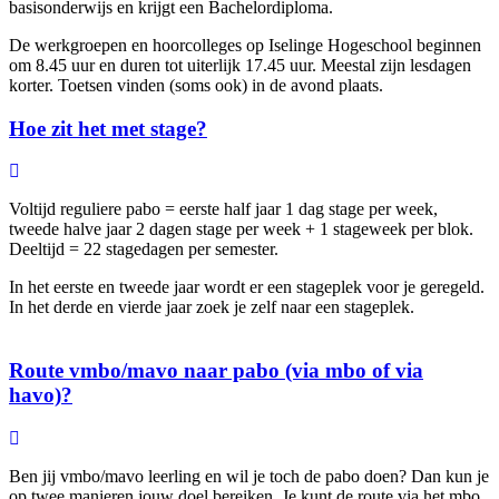
basisonderwijs en krijgt een Bachelordiploma.
De werkgroepen en hoorcolleges op Iselinge Hogeschool beginnen
om 8.45 uur en duren tot uiterlijk 17.45 uur. Meestal zijn lesdagen
korter. Toetsen vinden (soms ook) in de avond plaats.
Hoe zit het met stage?
Voltijd reguliere pabo = eerste half jaar 1 dag stage per week,
tweede halve jaar 2 dagen stage per week + 1 stageweek per blok.
Deeltijd = 22 stagedagen per semester.
In het eerste en tweede jaar wordt er een stageplek voor je geregeld.
In het derde en vierde jaar zoek je zelf naar een stageplek.
Route vmbo/mavo naar pabo (via mbo of via
havo)?
Ben jij vmbo/mavo leerling en wil je toch de pabo doen? Dan kun je
op twee manieren jouw doel bereiken. Je kunt de route via het mbo