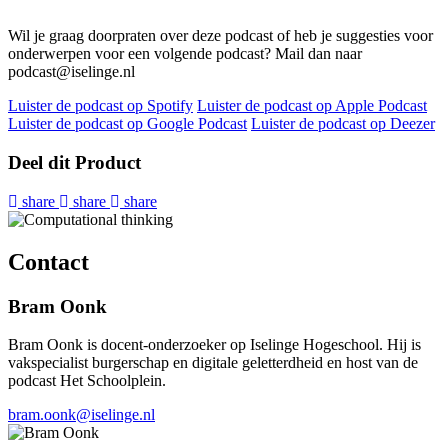
Wil je graag doorpraten over deze podcast of heb je suggesties voor
onderwerpen voor een volgende podcast? Mail dan naar
podcast@iselinge.nl
Luister de podcast op Spotify
Luister de podcast op Apple Podcast
Luister de podcast op Google Podcast
Luister de podcast op Deezer
Deel dit Product
share
share
share
Contact
Bram Oonk
Bram Oonk is docent-onderzoeker op Iselinge Hogeschool. Hij is
vakspecialist burgerschap en digitale geletterdheid en host van de
podcast Het Schoolplein.
bram.oonk@iselinge.nl