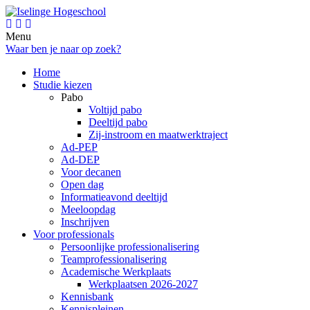
Menu
Waar ben je naar op zoek?
Home
Studie kiezen
Pabo
Voltijd pabo
Deeltijd pabo
Zij-instroom en maatwerktraject
Ad-PEP
Ad-DEP
Voor decanen
Open dag
Informatieavond deeltijd
Meeloopdag
Inschrijven
Voor professionals
Persoonlijke professionalisering
Teamprofessionalisering
Academische Werkplaats
Werkplaatsen 2026-2027
Kennisbank
Kennispleinen