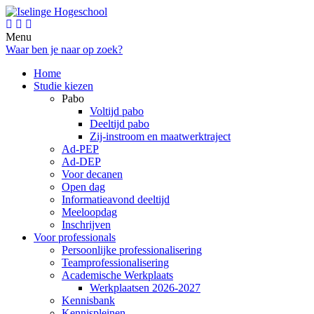
Menu
Waar ben je naar op zoek?
Home
Studie kiezen
Pabo
Voltijd pabo
Deeltijd pabo
Zij-instroom en maatwerktraject
Ad-PEP
Ad-DEP
Voor decanen
Open dag
Informatieavond deeltijd
Meeloopdag
Inschrijven
Voor professionals
Persoonlijke professionalisering
Teamprofessionalisering
Academische Werkplaats
Werkplaatsen 2026-2027
Kennisbank
Kennispleinen