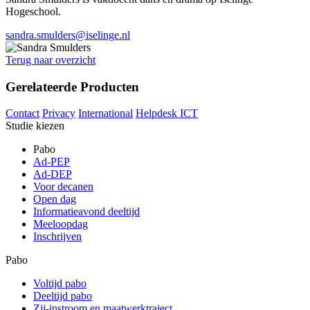
Hogeschool.
sandra.smulders@iselinge.nl
Terug naar overzicht
Gerelateerde Producten
Contact
Privacy
International
Helpdesk ICT
Studie kiezen
Pabo
Ad-PEP
Ad-DEP
Voor decanen
Open dag
Informatieavond deeltijd
Meeloopdag
Inschrijven
Pabo
Voltijd pabo
Deeltijd pabo
Zij-instroom en maatwerktraject