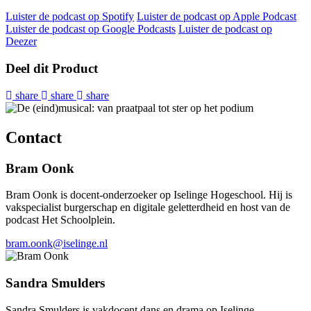
Luister de podcast op Spotify
Luister de podcast op Apple Podcast
Luister de podcast op Google Podcasts
Luister de podcast op
Deezer
Deel dit Product
share
share
share
Contact
Bram Oonk
Bram Oonk is docent-onderzoeker op Iselinge Hogeschool. Hij is
vakspecialist burgerschap en digitale geletterdheid en host van de
podcast Het Schoolplein.
bram.oonk@iselinge.nl
Sandra Smulders
Sandra Smulders is vakdocent dans en drama op Iselinge