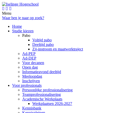
Menu
Waar ben je naar op zoek?
Home
Studie kiezen
Pabo
Voltijd pabo
Deeltijd pabo
Zij-instroom en maatwerktraject
Ad-PEP
Ad-DEP
Voor decanen
Open dag
Informatieavond deeltijd
Meeloopdag
Inschrijven
Voor professionals
Persoonlijke professionalisering
Teamprofessionalisering
Academische Werkplaats
Werkplaatsen 2026-2027
Kennisbank
Kennispleinen