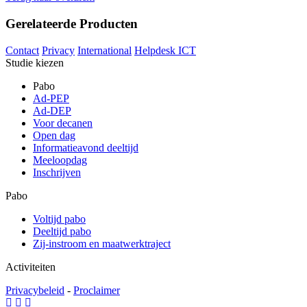
Gerelateerde Producten
Contact
Privacy
International
Helpdesk ICT
Studie kiezen
Pabo
Ad-PEP
Ad-DEP
Voor decanen
Open dag
Informatieavond deeltijd
Meeloopdag
Inschrijven
Pabo
Voltijd pabo
Deeltijd pabo
Zij-instroom en maatwerktraject
Activiteiten
Privacybeleid
-
Proclaimer