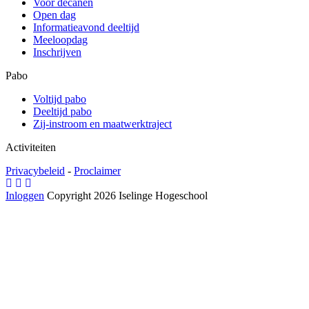
Voor decanen
Open dag
Informatieavond deeltijd
Meeloopdag
Inschrijven
Pabo
Voltijd pabo
Deeltijd pabo
Zij-instroom en maatwerktraject
Activiteiten
Privacybeleid
-
Proclaimer
Inloggen
Copyright 2026 Iselinge Hogeschool