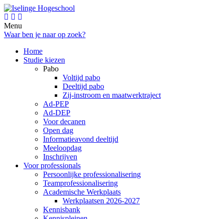
Menu
Waar ben je naar op zoek?
Home
Studie kiezen
Pabo
Voltijd pabo
Deeltijd pabo
Zij-instroom en maatwerktraject
Ad-PEP
Ad-DEP
Voor decanen
Open dag
Informatieavond deeltijd
Meeloopdag
Inschrijven
Voor professionals
Persoonlijke professionalisering
Teamprofessionalisering
Academische Werkplaats
Werkplaatsen 2026-2027
Kennisbank
Kennispleinen