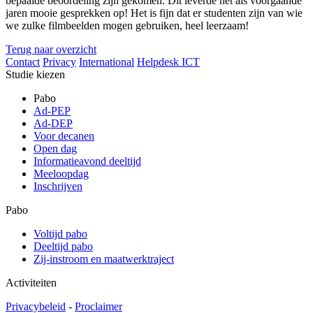
bepaalde beoordeling zijn gekomen. Dit leverde net als voorgaande
jaren mooie gesprekken op! Het is fijn dat er studenten zijn van wie
we zulke filmbeelden mogen gebruiken, heel leerzaam!
Terug naar overzicht
Contact
Privacy
International
Helpdesk ICT
Studie kiezen
Pabo
Ad-PEP
Ad-DEP
Voor decanen
Open dag
Informatieavond deeltijd
Meeloopdag
Inschrijven
Pabo
Voltijd pabo
Deeltijd pabo
Zij-instroom en maatwerktraject
Activiteiten
Privacybeleid
-
Proclaimer