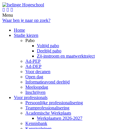
Menu
Waar ben je naar op zoek?
Home
Studie kiezen
Pabo
Voltijd pabo
Deeltijd pabo
Zij-instroom en maatwerktraject
Ad-PEP
Ad-DEP
Voor decanen
Open dag
Informatieavond deeltijd
Meeloopdag
Inschrijven
Voor professionals
Persoonlijke professionalisering
Teamprofessionalisering
Academische Werkplaats
Werkplaatsen 2026-2027
Kennisbank
Kennispleinen