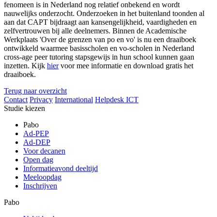
fenomeen is in Nederland nog relatief onbekend en wordt
nauwelijks onderzocht. Onderzoeken in het buitenland toonden al
aan dat CAPT bijdraagt aan kansengelijkheid, vaardigheden en
zelfvertrouwen bij alle deelnemers. Binnen de Academische
Werkplaats 'Over de grenzen van po en vo' is nu een draaiboek
ontwikkeld waarmee basisscholen en vo-scholen in Nederland
cross-age peer tutoring stapsgewijs in hun school kunnen gaan
inzetten. Kijk
hier
voor mee informatie en download gratis het
draaiboek.
Terug naar overzicht
Contact
Privacy
International
Helpdesk ICT
Studie kiezen
Pabo
Ad-PEP
Ad-DEP
Voor decanen
Open dag
Informatieavond deeltijd
Meeloopdag
Inschrijven
Pabo