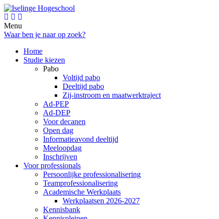
Menu
Waar ben je naar op zoek?
Home
Studie kiezen
Pabo
Voltijd pabo
Deeltijd pabo
Zij-instroom en maatwerktraject
Ad-PEP
Ad-DEP
Voor decanen
Open dag
Informatieavond deeltijd
Meeloopdag
Inschrijven
Voor professionals
Persoonlijke professionalisering
Teamprofessionalisering
Academische Werkplaats
Werkplaatsen 2026-2027
Kennisbank
Kennispleinen