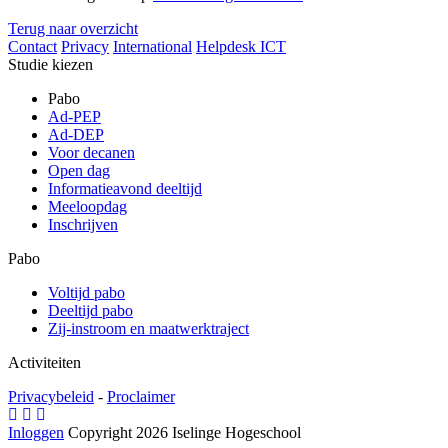
Terug naar overzicht
Contact
Privacy
International
Helpdesk ICT
Studie kiezen
Pabo
Ad-PEP
Ad-DEP
Voor decanen
Open dag
Informatieavond deeltijd
Meeloopdag
Inschrijven
Pabo
Voltijd pabo
Deeltijd pabo
Zij-instroom en maatwerktraject
Activiteiten
Privacybeleid
-
Proclaimer
Inloggen
Copyright 2026 Iselinge Hogeschool