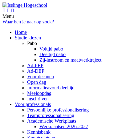
Menu
Waar ben je naar op zoek?
Home
Studie kiezen
Pabo
Voltijd pabo
Deeltijd pabo
Zij-instroom en maatwerktraject
Ad-PEP
Ad-DEP
Voor decanen
Open dag
Informatieavond deeltijd
Meeloopdag
Inschrijven
Voor professionals
Persoonlijke professionalisering
Teamprofessionalisering
Academische Werkplaats
Werkplaatsen 2026-2027
Kennisbank
Kennispleinen