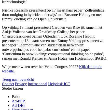
leertechnologie’.
Nienke Reessink presenteert op 17 maart haar paper ‘Zelfregulatie
door nudging in hybride onderwijs’ met Rosanne Hebing en met
Emmy Vrieling van de Open Universiteit.
Op vrijdag 18 maart presenteert Carolien van Riswijk samen met
Aukje Vollema van het Graafschap College het paper
‘Interprofessioneel Samen Opleiden’. Ook Rosanne Hebing
presenteert op 18 maart: samen met Emmy Vrieling presenteert ze
het paper ‘Leermotivatie van studenten in netwerken:
ontwerpprincipes voor het pabo-curriculum’ en het paper
‘Curriculum in ontwikkeling: computational thinking op de pabo’,
samen met Ronald Keijzer en Anna Hotze van Hogeschool IPABO.
Wil je meer weten over het Velon Congres 2022?
Kijk dan op de
website.
Terug naar overzicht
Contact
Privacy
International
Helpdesk ICT
Studie kiezen
Pabo
Ad-PEP
Ad-DEP
Voor decanen