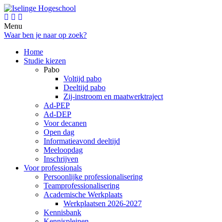
Menu
Waar ben je naar op zoek?
Home
Studie kiezen
Pabo
Voltijd pabo
Deeltijd pabo
Zij-instroom en maatwerktraject
Ad-PEP
Ad-DEP
Voor decanen
Open dag
Informatieavond deeltijd
Meeloopdag
Inschrijven
Voor professionals
Persoonlijke professionalisering
Teamprofessionalisering
Academische Werkplaats
Werkplaatsen 2026-2027
Kennisbank
Kennispleinen