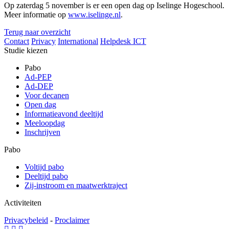
Op zaterdag 5 november is er een open dag op Iselinge Hogeschool.
Meer informatie op
www.iselinge.nl
.
Terug naar overzicht
Contact
Privacy
International
Helpdesk ICT
Studie kiezen
Pabo
Ad-PEP
Ad-DEP
Voor decanen
Open dag
Informatieavond deeltijd
Meeloopdag
Inschrijven
Pabo
Voltijd pabo
Deeltijd pabo
Zij-instroom en maatwerktraject
Activiteiten
Privacybeleid
-
Proclaimer