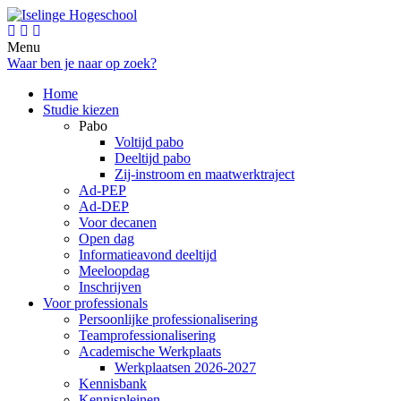
Menu
Waar ben je naar op zoek?
Home
Studie kiezen
Pabo
Voltijd pabo
Deeltijd pabo
Zij-instroom en maatwerktraject
Ad-PEP
Ad-DEP
Voor decanen
Open dag
Informatieavond deeltijd
Meeloopdag
Inschrijven
Voor professionals
Persoonlijke professionalisering
Teamprofessionalisering
Academische Werkplaats
Werkplaatsen 2026-2027
Kennisbank
Kennispleinen