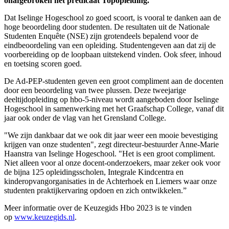
onafgebroken het predicaat Topopleiding.
Dat Iselinge Hogeschool zo goed scoort, is vooral te danken aan de
hoge beoordeling door studenten. De resultaten uit de Nationale
Studenten Enquête (NSE) zijn grotendeels bepalend voor de
eindbeoordeling van een opleiding. Studentengeven aan dat zij de
voorbereiding op de loopbaan uitstekend vinden. Ook sfeer, inhoud
en toetsing scoren goed.
De Ad-PEP-studenten geven een groot compliment aan de docenten
door een beoordeling van twee plussen. Deze tweejarige
deeltijdopleiding op hbo-5-niveau wordt aangeboden door Iselinge
Hogeschool in samenwerking met het Graafschap College, vanaf dit
jaar ook onder de vlag van het Grensland College.
"We zijn dankbaar dat we ook dit jaar weer een mooie bevestiging
krijgen van onze studenten", zegt directeur-bestuurder Anne-Marie
Haanstra van Iselinge Hogeschool. "Het is een groot compliment.
Niet alleen voor al onze docent-onderzoekers, maar zeker ook voor
de bijna 125 opleidingsscholen, Integrale Kindcentra en
kinderopvangorganisaties in de Achterhoek en Liemers waar onze
studenten praktijkervaring opdoen en zich ontwikkelen.”
Meer informatie over de Keuzegids Hbo 2023 is te vinden
op
www.keuzegids.nl
.