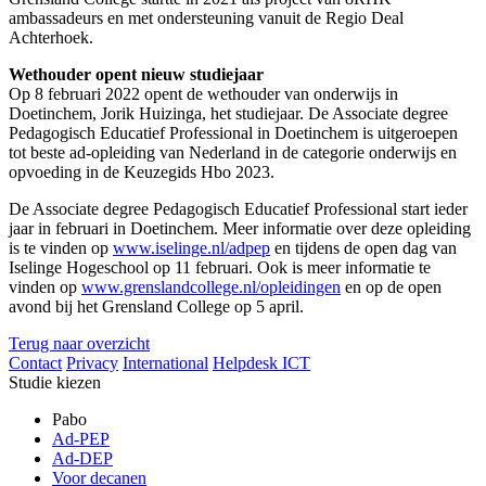
ambassadeurs en met ondersteuning vanuit de Regio Deal
Achterhoek.
Wethouder opent nieuw studiejaar
Op 8 februari 2022 opent de wethouder van onderwijs in
Doetinchem, Jorik Huizinga, het studiejaar. De Associate degree
Pedagogisch Educatief Professional in Doetinchem is uitgeroepen
tot beste ad-opleiding van Nederland in de categorie onderwijs en
opvoeding in de Keuzegids Hbo 2023.
De Associate degree Pedagogisch Educatief Professional start ieder
jaar in februari in Doetinchem. Meer informatie over deze opleiding
is te vinden op
www.iselinge.nl/adpep
en tijdens de open dag van
Iselinge Hogeschool op 11 februari. Ook is meer informatie te
vinden op
www.grenslandcollege.nl/opleidingen
en op de open
avond bij het Grensland College op 5 april.
Terug naar overzicht
Contact
Privacy
International
Helpdesk ICT
Studie kiezen
Pabo
Ad-PEP
Ad-DEP
Voor decanen