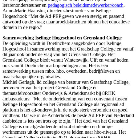
lerarenondersteuner en
pedagogisch beleidsmedewerker/coach
.
Anne-Marie Haanstra, directeur-bestuurder van Iselinge
Hogeschool: “Met de Ad-PEP geven we een stevig en passend
antwoord op de vraag naar arbeidskrachten binnen het educatieve
domein in de regio.”
Samenwerking Iselinge Hogeschool en Grensland College
De opleiding wordt in Doetinchem aangeboden door Iselinge
Hogeschool in samenwerking met het Graafschap College en vanaf
dit jaar ook onder de vlag van het Grensland College. Het
Grensland College biedt vanuit Winterswijk, Ulft en vanaf heden
ook vanuit Doetinchem ad-opleidingen aan. Het is een
samenwerking tussen mbo, hbo, overheden, bedrijfsleven en
maatschappelijke organisaties.
Michiel Gerlagh, lid college van bestuur van Graafschap College,
penvoerder van het project Grensland College én
thematafelvoorzitter Onderwijs & Arbeidsmarkt bij 8RHK
ambassadeurs: “Met de ondertekening van een convenant tussen
Iselinge Hogeschool en het Grensland College als regionaal ad-
platform is het ad-onderwijs in de regio sterk verbonden en goed
vindbaar. Dat we in de Achterhoek de beste Ad-PEP van Nederland
aanbieden is iets om trots op te zijn.” Het doel van het Grensland
College is om afgestudeerde mbo-4 studenten en huidige
werknemers uit de grensregio op te leiden naar hbo-niveau. Het
Grensland College startte in 2021 als project van 8RHK