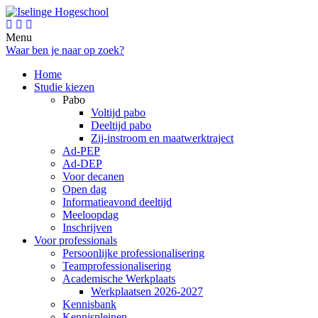
Menu
Waar ben je naar op zoek?
Home
Studie kiezen
Pabo
Voltijd pabo
Deeltijd pabo
Zij-instroom en maatwerktraject
Ad-PEP
Ad-DEP
Voor decanen
Open dag
Informatieavond deeltijd
Meeloopdag
Inschrijven
Voor professionals
Persoonlijke professionalisering
Teamprofessionalisering
Academische Werkplaats
Werkplaatsen 2026-2027
Kennisbank
Kennispleinen