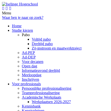
Menu
Waar ben je naar op zoek?
Home
Studie kiezen
Pabo
Voltijd pabo
Deeltijd pabo
Zij-instroom en maatwerktraject
Ad-PEP
Ad-DEP
Voor decanen
Open dag
Informatieavond deeltijd
Meeloopdag
Inschrijven
Voor professionals
Persoonlijke professionalisering
Teamprofessionalisering
Academische Werkplaats
Werkplaatsen 2026-2027
Kennisbank
Kennispleinen