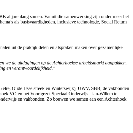
B al jarenlang samen. Vanuit die samenwerking zijn onder meer het
ema’s als basisvaardigheden, inclusieve technologie, Social Return
nalen uit de praktijk delen en afspraken maken over gezamenlijke
nen we de uitdagingen op de Achterhoekse arbeidsmarkt aanpakken.
ing en verantwoordelijkheid.”
 Gelre, Oude IJsselstreek en Winterswijk), UWV, SBB, de vakbonden
oek VO en het Voortgezet Speciaal Onderwijs. Jan-Willem te
 onderwijs en vakbonden. Zo bouwen we samen aan een Achterhoek