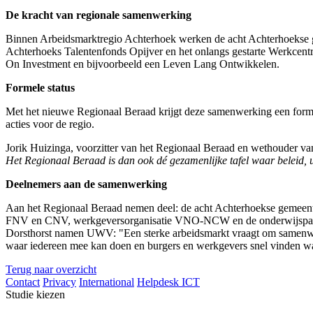
De kracht van regionale samenwerking
Binnen Arbeidsmarktregio Achterhoek werken de acht Achterhoekse 
Achterhoeks Talentenfonds Opijver en het onlangs gestarte Werkcentr
On Investment en bijvoorbeeld een Leven Lang Ontwikkelen.
Formele status
Met het nieuwe Regionaal Beraad krijgt deze samenwerking een formel
acties voor de regio.
Jorik Huizinga, voorzitter van het Regionaal Beraad en wethouder 
Het Regionaal Beraad is dan ook dé gezamenlijke tafel waar beleid, 
Deelnemers aan de samenwerking
Aan het Regionaal Beraad nemen deel: de acht Achterhoekse gemeent
FNV en CNV, werkgeversorganisatie VNO-NCW en de onderwijspartne
Dorsthorst namen UWV: "Een sterke arbeidsmarkt vraagt om samenw
waar iedereen mee kan doen en burgers en werkgevers snel vinden w
Terug naar overzicht
Contact
Privacy
International
Helpdesk ICT
Studie kiezen