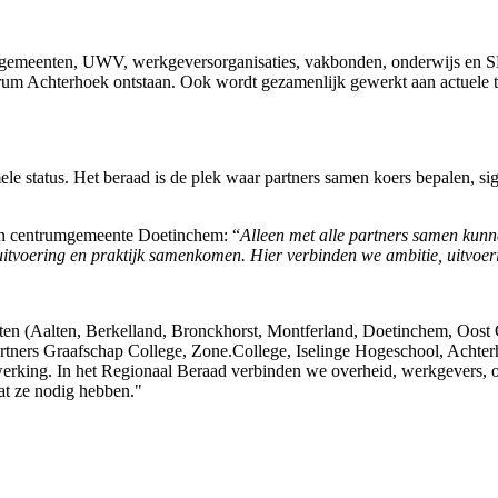
gemeenten, UWV, werkgeversorganisaties, vakbonden, onderwijs en SB
um Achterhoek ontstaan. Ook wordt gezamenlijk gewerkt aan actuele th
e status. Het beraad is de plek waar partners samen koers bepalen, sig
van centrumgemeente Doetinchem: “
Alleen met alle partners samen kun
uitvoering en praktijk samenkomen. Hier verbinden we ambitie, uitvoer
en (Aalten, Berkelland, Bronckhorst, Montferland, Doetinchem, Oost
rs Graafschap College, Zone.College, Iselinge Hogeschool, Achterh
erking. In het Regionaal Beraad verbinden we overheid, werkgevers,
at ze nodig hebben."