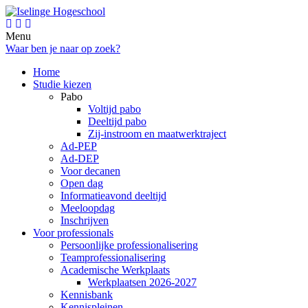
Menu
Waar ben je naar op zoek?
Home
Studie kiezen
Pabo
Voltijd pabo
Deeltijd pabo
Zij-instroom en maatwerktraject
Ad-PEP
Ad-DEP
Voor decanen
Open dag
Informatieavond deeltijd
Meeloopdag
Inschrijven
Voor professionals
Persoonlijke professionalisering
Teamprofessionalisering
Academische Werkplaats
Werkplaatsen 2026-2027
Kennisbank
Kennispleinen