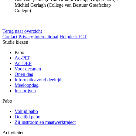
Michiel Gerlagh (College van Bestuur Graafschap
College)
Terug naar overzicht
Contact
Privacy
International
Helpdesk ICT
Studie kiezen
Pabo
Ad-PEP
Ad-DEP
Voor decanen
Open dag
Informatieavond deeltijd
Meeloopdag
Inschrijven
Pabo
Voltijd pabo
Deeltijd pabo
Zij-instroom en maatwerktraject
Activiteiten