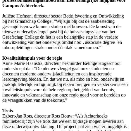
professionaliseringsaanbod aan. Een belangrijke mijlpaal voor
Campus Achterhoek.
Juliëtte Hofman, directeur sector Bedrijfsvoering en Ontwikkeling
bij het Graafschap College: “Wij zijn blij dat de aanbesteding
geslaagd is en we kunnen starten met bouwen. De komst van de
nieuwe onderwijsvleugel past bij de huisvestingsvisie van het
Graafschap College én het is een belangrijke stap in de verdere
ontwikkeling van het onderwijs omdat hbo-, associate degree- en
mbo-opleidingen straks onder één dak samenkomen.”
Kwaliteitsimpuls voor de regio
Anne-Marie Haanstra, directeur-bestuurder Iselinge Hogeschool
onderstreept dat: “De nieuwe vleugel gaat onze studenten en
docenten moderne onderwijsfaciliteiten en een inspirerende
leeromgeving bieden. En dat we nu, als mbo en hbo, onderwijs en
praktijk letterlijk en figuurlijk bij elkaar brengen en versterken is een
kwaliteitsimpuls voor de hele regio op het gebied van kennis,
innovatie en vakmanschap om onze regio goed voor te bereiden op
de vraagstukken van de toekomst.”
Trots
Egbert-Jan Rots, directeur Rots Bouw: “Als Achterhoeks
familiebedrijf zijn we trots dat we een bijdrage mogen leveren aan
deze onderwijsontwikkeling. Dit project laat zien wat er mogelijk is