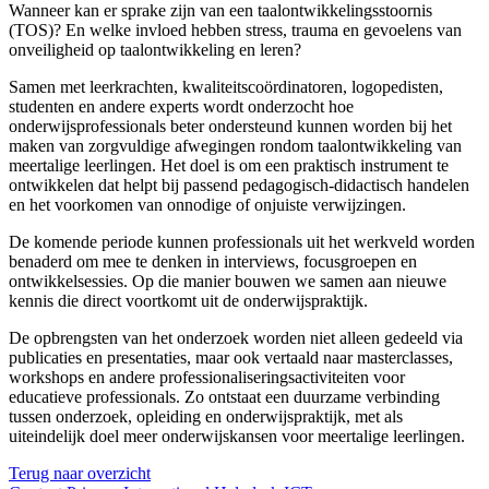
Wanneer kan er sprake zijn van een taalontwikkelingsstoornis
(TOS)? En welke invloed hebben stress, trauma en gevoelens van
onveiligheid op taalontwikkeling en leren?
Samen met leerkrachten, kwaliteitscoördinatoren, logopedisten,
studenten en andere experts wordt onderzocht hoe
onderwijsprofessionals beter ondersteund kunnen worden bij het
maken van zorgvuldige afwegingen rondom taalontwikkeling van
meertalige leerlingen. Het doel is om een praktisch instrument te
ontwikkelen dat helpt bij passend pedagogisch-didactisch handelen
en het voorkomen van onnodige of onjuiste verwijzingen.
De komende periode kunnen professionals uit het werkveld worden
benaderd om mee te denken in interviews, focusgroepen en
ontwikkelsessies. Op die manier bouwen we samen aan nieuwe
kennis die direct voortkomt uit de onderwijspraktijk.
De opbrengsten van het onderzoek worden niet alleen gedeeld via
publicaties en presentaties, maar ook vertaald naar masterclasses,
workshops en andere professionaliseringsactiviteiten voor
educatieve professionals. Zo ontstaat een duurzame verbinding
tussen onderzoek, opleiding en onderwijspraktijk, met als
uiteindelijk doel meer onderwijskansen voor meertalige leerlingen.
Terug naar overzicht