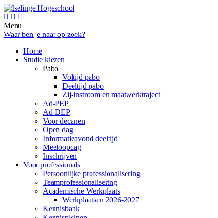
Menu
Waar ben je naar op zoek?
Home
Studie kiezen
Pabo
Voltijd pabo
Deeltijd pabo
Zij-instroom en maatwerktraject
Ad-PEP
Ad-DEP
Voor decanen
Open dag
Informatieavond deeltijd
Meeloopdag
Inschrijven
Voor professionals
Persoonlijke professionalisering
Teamprofessionalisering
Academische Werkplaats
Werkplaatsen 2026-2027
Kennisbank
Kennispleinen