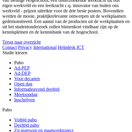
van Iselinge Hogeschool, een onderzoekende leerkracht uit ons
eigen werkveld en een leerkracht c.q. innovator van buiten ons
werkveld - prijzen uitreikte voor de drie beste posters. Bovendien
werden de mooie, praktijkrelevante ontwerpen uit de werkplaatsen
gedemonstreerd. Een aantal van de producten uit de werkplaatsen en
uit het studentonderzoek zullen binnenkort vindbaar zijn op de
kennispleinen en de kennisbank van de hogeschool.
Terug naar overzicht
Contact
Privacy
International
Helpdesk ICT
Studie kiezen
Pabo
Ad-PEP
Ad-DEP
Voor decanen
Open dag
Informatieavond deeltijd
Meeloopdag
Inschrijven
Pabo
Voltijd pabo
Deeltijd pabo
Zij-instroom en maatwerktraject