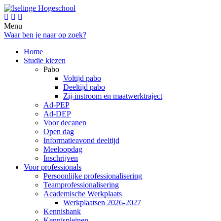
Menu
Waar ben je naar op zoek?
Home
Studie kiezen
Pabo
Voltijd pabo
Deeltijd pabo
Zij-instroom en maatwerktraject
Ad-PEP
Ad-DEP
Voor decanen
Open dag
Informatieavond deeltijd
Meeloopdag
Inschrijven
Voor professionals
Persoonlijke professionalisering
Teamprofessionalisering
Academische Werkplaats
Werkplaatsen 2026-2027
Kennisbank
Kennispleinen