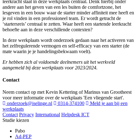
leerkracht staat in deze werkplaats centraal. Denk hierbij onder
andere aan het geven van een les buiten de comfortzone, het
lesgeven in een bouw waar de starter minder affiniteit mee heeft en
je rol vinden in een professioneel team. Er wordt getracht de
‘startersreis’ centraal te zetten. Waar heeft een startende leerkracht
behoefte aan in deze verschillende contexten?
In deze werkplaats wordt onderzoek gedaan naar het activeren van
het zelfregulerende vermogen en self-efficacy van een starter (de
mate waarin je je handelingsbekwaam voelt).
Er hebben zich al voldoende deelnemers uit het werkveld
aangemeld bij deze werkplaats voor 2023/2024.
Contact
Neem contact op met Kevin Kettering of Marinus van Grootheest
voor meer informatie over de werkplaats 'Een vliegende start'.
onderzoek@iselinge.nl
0314-374100
Meld je aan bij een
werkplaats
Contact
Privacy
International
Helpdesk ICT
Studie kiezen
Pabo
Ad-PEP