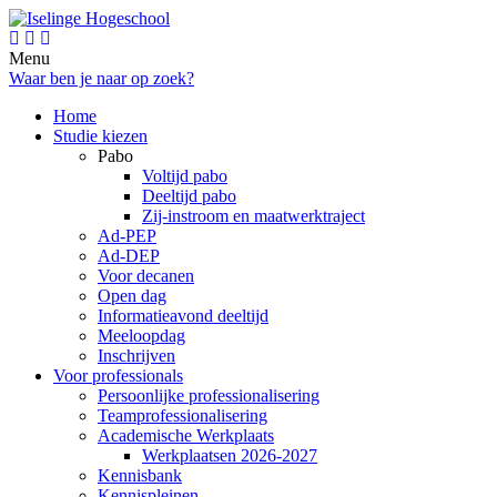
Menu
Waar ben je naar op zoek?
Home
Studie kiezen
Pabo
Voltijd pabo
Deeltijd pabo
Zij-instroom en maatwerktraject
Ad-PEP
Ad-DEP
Voor decanen
Open dag
Informatieavond deeltijd
Meeloopdag
Inschrijven
Voor professionals
Persoonlijke professionalisering
Teamprofessionalisering
Academische Werkplaats
Werkplaatsen 2026-2027
Kennisbank
Kennispleinen