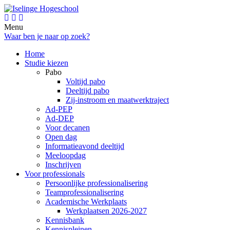
Menu
Waar ben je naar op zoek?
Home
Studie kiezen
Pabo
Voltijd pabo
Deeltijd pabo
Zij-instroom en maatwerktraject
Ad-PEP
Ad-DEP
Voor decanen
Open dag
Informatieavond deeltijd
Meeloopdag
Inschrijven
Voor professionals
Persoonlijke professionalisering
Teamprofessionalisering
Academische Werkplaats
Werkplaatsen 2026-2027
Kennisbank
Kennispleinen