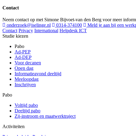
Contact
Neem contact op met Simone Bijvoet-van den Berg voor meer informati
onderzoek@iselinge.nl
0314-374100
Meld je aan bij een werkp
Contact
Privacy
International
Helpdesk ICT
Studie kiezen
Pabo
Ad-PEP
Ad-DEP
Voor decanen
Open dag
Informatieavond deeltijd
Meeloopdag
Inschrijven
Pabo
Voltijd pabo
Deeltijd pabo
Zij-instroom en maatwerktraject
Activiteiten