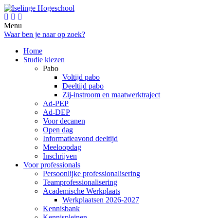
Menu
Waar ben je naar op zoek?
Home
Studie kiezen
Pabo
Voltijd pabo
Deeltijd pabo
Zij-instroom en maatwerktraject
Ad-PEP
Ad-DEP
Voor decanen
Open dag
Informatieavond deeltijd
Meeloopdag
Inschrijven
Voor professionals
Persoonlijke professionalisering
Teamprofessionalisering
Academische Werkplaats
Werkplaatsen 2026-2027
Kennisbank
Kennispleinen