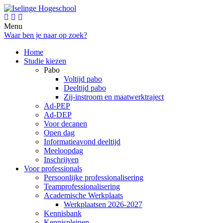
Menu
Waar ben je naar op zoek?
Home
Studie kiezen
Pabo
Voltijd pabo
Deeltijd pabo
Zij-instroom en maatwerktraject
Ad-PEP
Ad-DEP
Voor decanen
Open dag
Informatieavond deeltijd
Meeloopdag
Inschrijven
Voor professionals
Persoonlijke professionalisering
Teamprofessionalisering
Academische Werkplaats
Werkplaatsen 2026-2027
Kennisbank
Kennispleinen