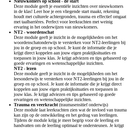
Nieuwkomers op school - de start
Deze module geeft je essentiële inzichten over nieuwkomers
in de klas! Leer hoe je een vliegende start maakt, rekening
houdt met culturele achtergronden, trauma en effectief omgaat
met taalbarrières. Perfect voor leerkrachten met weinig
ervaring in het onderwijzen van nieuwkomers.
NT2 - woordenschat
Deze module geeft je inzicht in de mogelijkheden om het
woordenschatonderwijs te versterken voor NT2-leerlingen bij
jou in de groep en op school. Je kunt de informatie die je
krijgt direct koppelen aan jouw eigen praktijksituaties en
toepassen in jouw klas. Je krijgt adviezen en tips gebaseerd op
goede ervaringen en wetenschappelijke inzichten.
NT2 - lezen
Deze module geeft je inzicht in de mogelijkheden om het
leesonderwijs te versterken voor NT2-leerlingen bij jou in de
groep en op school. Je kunt de informatie die je krijgt direct
koppelen aan jouw eigen praktijksituaties en toepassen in
jouw klas. Je krijgt adviezen en tips gebaseerd op goede
ervaringen en wetenschappelijke inzichten.
Trauma en veerkracht
(traumasensitief onderwijs)
Deze module laat leerkrachten zien wat de invloed van trauma
kan zijn op de ontwikkeling en het gedrag van leerlingen.
Tijdens de module krijg je meer begrip voor de leerling en
handvatten om de leerling optimaal te ondersteunen. Je krijgt