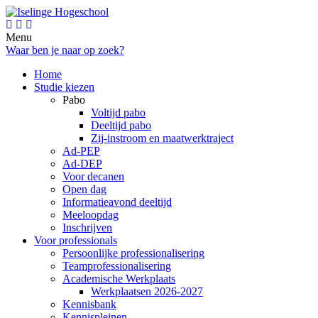
Menu
Waar ben je naar op zoek?
Home
Studie kiezen
Pabo
Voltijd pabo
Deeltijd pabo
Zij-instroom en maatwerktraject
Ad-PEP
Ad-DEP
Voor decanen
Open dag
Informatieavond deeltijd
Meeloopdag
Inschrijven
Voor professionals
Persoonlijke professionalisering
Teamprofessionalisering
Academische Werkplaats
Werkplaatsen 2026-2027
Kennisbank
Kennispleinen