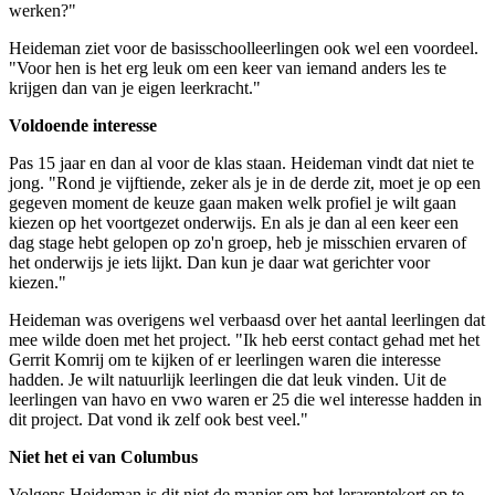
werken?"
Heideman ziet voor de basisschoolleerlingen ook wel een voordeel.
"Voor hen is het erg leuk om een keer van iemand anders les te
krijgen dan van je eigen leerkracht."
Voldoende interesse
Pas 15 jaar en dan al voor de klas staan. Heideman vindt dat niet te
jong. "Rond je vijftiende, zeker als je in de derde zit, moet je op een
gegeven moment de keuze gaan maken welk profiel je wilt gaan
kiezen op het voortgezet onderwijs. En als je dan al een keer een
dag stage hebt gelopen op zo'n groep, heb je misschien ervaren of
het onderwijs je iets lijkt. Dan kun je daar wat gerichter voor
kiezen."
Heideman was overigens wel verbaasd over het aantal leerlingen dat
mee wilde doen met het project. "Ik heb eerst contact gehad met het
Gerrit Komrij om te kijken of er leerlingen waren die interesse
hadden. Je wilt natuurlijk leerlingen die dat leuk vinden. Uit de
leerlingen van havo en vwo waren er 25 die wel interesse hadden in
dit project. Dat vond ik zelf ook best veel."
Niet het ei van Columbus
Volgens Heideman is dit niet de manier om het lerarentekort op te