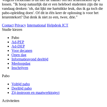
lossen. "Ik hoop natuurlijk dat er een heleboel studenten zijn die na
vandaag denken: 'oh, dat lijkt me hartstikke leuk, dus ik ga toch die
pabo-opleiding doen'. Of dit in één keer de oplossing is voor het
lerarentekort? Dat denk ik niet zo een, twee, drie."
Contact
Privacy
International
Helpdesk ICT
Studie kiezen
Pabo
Ad-PEP
Ad-DEP
Voor decanen
Open dag
Informatieavond deeltijd
Meeloopdag
Inschrijven
Pabo
Voltijd pabo
Deeltijd pabo
Zij-instroom en maatwerktraject
Activiteiten