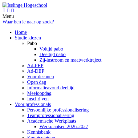
Menu
Waar ben je naar op zoek?
Home
Studie kiezen
Pabo
Voltijd pabo
Deeltijd pabo
Zij-instroom en maatwerktraject
Ad-PEP
Ad-DEP
Voor decanen
Open dag
Informatieavond deeltijd
Meeloopdag
Inschrijven
Voor professionals
Persoonlijke professionalisering
Teamprofessionalisering
Academische Werkplaats
Werkplaatsen 2026-2027
Kennisbank
Kennispleinen