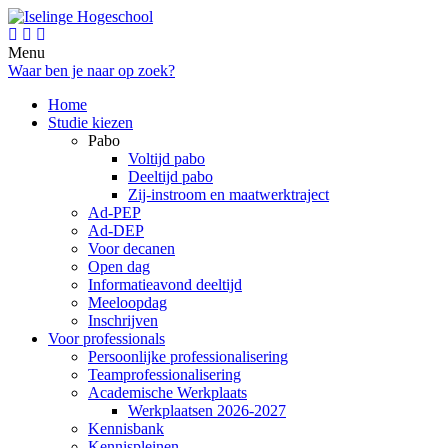
Menu
Waar ben je naar op zoek?
Home
Studie kiezen
Pabo
Voltijd pabo
Deeltijd pabo
Zij-instroom en maatwerktraject
Ad-PEP
Ad-DEP
Voor decanen
Open dag
Informatieavond deeltijd
Meeloopdag
Inschrijven
Voor professionals
Persoonlijke professionalisering
Teamprofessionalisering
Academische Werkplaats
Werkplaatsen 2026-2027
Kennisbank
Kennispleinen