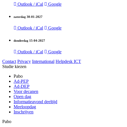
Outlook / iCal
Google
zaterdag
30-01-2027
Outlook / iCal
Google
donderdag
15-04-2027
Outlook / iCal
Google
Contact
Privacy
International
Helpdesk ICT
Studie kiezen
Pabo
Ad-PEP
Ad-DEP
Voor decanen
Open dag
Informatieavond deeltijd
Meeloopdag
Inschrijven
Pabo