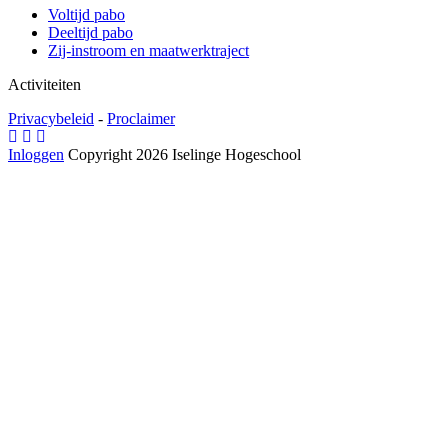
Voltijd pabo
Deeltijd pabo
Zij-instroom en maatwerktraject
Activiteiten
Privacybeleid
-
Proclaimer
Inloggen
Copyright 2026 Iselinge Hogeschool