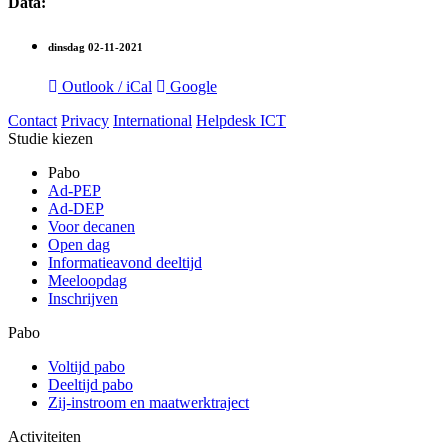
Data:
dinsdag
02-11-2021
Outlook / iCal
Google
Contact
Privacy
International
Helpdesk ICT
Studie kiezen
Pabo
Ad-PEP
Ad-DEP
Voor decanen
Open dag
Informatieavond deeltijd
Meeloopdag
Inschrijven
Pabo
Voltijd pabo
Deeltijd pabo
Zij-instroom en maatwerktraject
Activiteiten