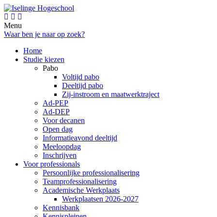
Menu
Waar ben je naar op zoek?
Home
Studie kiezen
Pabo
Voltijd pabo
Deeltijd pabo
Zij-instroom en maatwerktraject
Ad-PEP
Ad-DEP
Voor decanen
Open dag
Informatieavond deeltijd
Meeloopdag
Inschrijven
Voor professionals
Persoonlijke professionalisering
Teamprofessionalisering
Academische Werkplaats
Werkplaatsen 2026-2027
Kennisbank
Kennispleinen