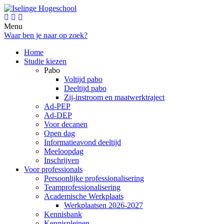
Menu
Waar ben je naar op zoek?
Home
Studie kiezen
Pabo
Voltijd pabo
Deeltijd pabo
Zij-instroom en maatwerktraject
Ad-PEP
Ad-DEP
Voor decanen
Open dag
Informatieavond deeltijd
Meeloopdag
Inschrijven
Voor professionals
Persoonlijke professionalisering
Teamprofessionalisering
Academische Werkplaats
Werkplaatsen 2026-2027
Kennisbank
Kennispleinen