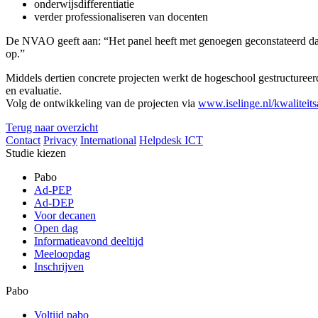
onderwijsdifferentiatie
verder professionaliseren van docenten
De NVAO geeft aan: “Het panel heeft met genoegen geconstateerd dat I
op.”
Middels dertien concrete projecten werkt de hogeschool gestructureerd
en evaluatie.
Volg de ontwikkeling van de projecten via
www.iselinge.nl/kwaliteit
Terug naar overzicht
Contact
Privacy
International
Helpdesk ICT
Studie kiezen
Pabo
Ad-PEP
Ad-DEP
Voor decanen
Open dag
Informatieavond deeltijd
Meeloopdag
Inschrijven
Pabo
Voltijd pabo