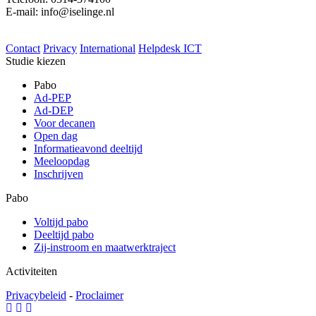
E-mail: info@iselinge.nl
Contact
Privacy
International
Helpdesk ICT
Studie kiezen
Pabo
Ad-PEP
Ad-DEP
Voor decanen
Open dag
Informatieavond deeltijd
Meeloopdag
Inschrijven
Pabo
Voltijd pabo
Deeltijd pabo
Zij-instroom en maatwerktraject
Activiteiten
Privacybeleid
-
Proclaimer