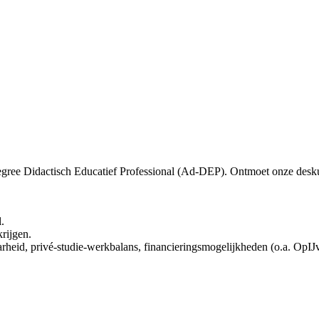
egree Didactisch Educatief Professional (Ad-DEP). Ontmoet onze desku
.
krijgen.
baarheid, privé-studie-werkbalans, financieringsmogelijkheden (o.a. OpIJ