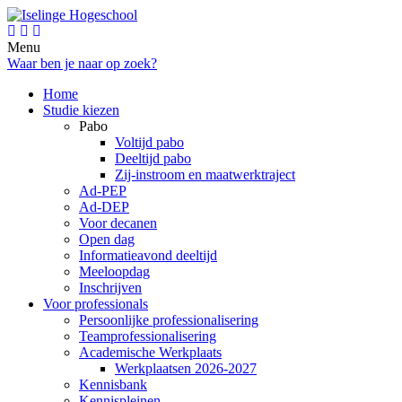
Menu
Waar ben je naar op zoek?
Home
Studie kiezen
Pabo
Voltijd pabo
Deeltijd pabo
Zij-instroom en maatwerktraject
Ad-PEP
Ad-DEP
Voor decanen
Open dag
Informatieavond deeltijd
Meeloopdag
Inschrijven
Voor professionals
Persoonlijke professionalisering
Teamprofessionalisering
Academische Werkplaats
Werkplaatsen 2026-2027
Kennisbank
Kennispleinen