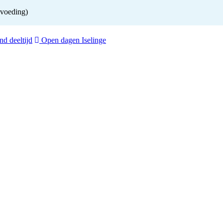
pvoeding)
d deeltijd
Open dagen Iselinge