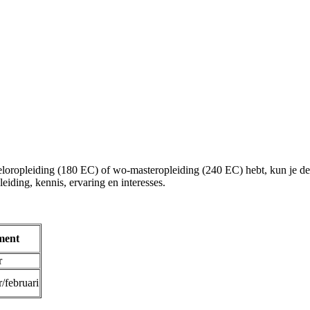
ropleiding (180 EC) of wo-masteropleiding (240 EC) hebt, kun je de d
eiding, kennis, ervaring en interesses.
ment
r
/februari