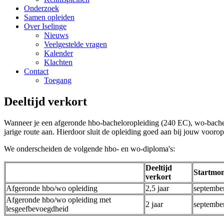
Onderzoek
Samen opleiden
Over Iselinge
Nieuws
Veelgestelde vragen
Kalender
Klachten
Contact
Toegang
Deeltijd verkort
Wanneer je een afgeronde hbo-bacheloropleiding (240 EC), wo-bachelo
jarige route aan. Hierdoor sluit de opleiding goed aan bij jouw vooropl
We onderscheiden de volgende hbo- en wo-diploma's:
Deeltijd
Startmo
verkort
Afgeronde hbo/wo opleiding
2,5 jaar
septembe
Afgeronde hbo/wo opleiding met
2 jaar
september
lesgeefbevoegdheid