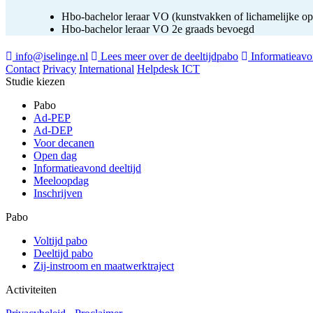
Hbo-bachelor leraar VO (kunstvakken of lichamelijke o
Hbo-bachelor leraar VO 2e graads bevoegd
info@iselinge.nl
Lees meer over de deeltijdpabo
Informatieavon
Contact
Privacy
International
Helpdesk ICT
Studie kiezen
Pabo
Ad-PEP
Ad-DEP
Voor decanen
Open dag
Informatieavond deeltijd
Meeloopdag
Inschrijven
Pabo
Voltijd pabo
Deeltijd pabo
Zij-instroom en maatwerktraject
Activiteiten