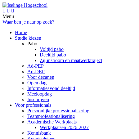
Menu
Waar ben je naar op zoek?
Home
Studie kiezen
Pabo
Voltijd pabo
Deeltijd pabo
Zij-instroom en maatwerktraject
Ad-PEP
Ad-DEP
Voor decanen
Open dag
Informatieavond deeltijd
Meeloopdag
Inschrijven
Voor professionals
Persoonlijke professionalisering
Teamprofessionalisering
Academische Werkplaats
Werkplaatsen 2026-2027
Kennisbank
Kennispleinen