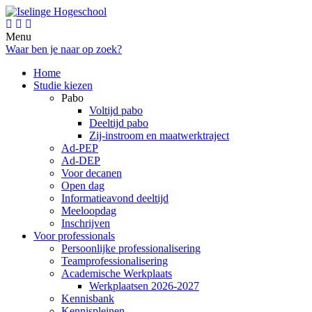
Menu
Waar ben je naar op zoek?
Home
Studie kiezen
Pabo
Voltijd pabo
Deeltijd pabo
Zij-instroom en maatwerktraject
Ad-PEP
Ad-DEP
Voor decanen
Open dag
Informatieavond deeltijd
Meeloopdag
Inschrijven
Voor professionals
Persoonlijke professionalisering
Teamprofessionalisering
Academische Werkplaats
Werkplaatsen 2026-2027
Kennisbank
Kennispleinen