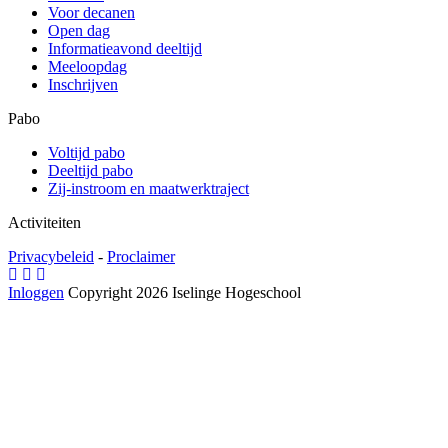
Voor decanen
Open dag
Informatieavond deeltijd
Meeloopdag
Inschrijven
Pabo
Voltijd pabo
Deeltijd pabo
Zij-instroom en maatwerktraject
Activiteiten
Privacybeleid
-
Proclaimer
Inloggen
Copyright 2026 Iselinge Hogeschool