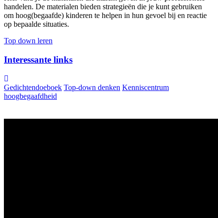
handelen. De materialen bieden strategieën die je kunt gebruiken
om hoog(begaafde) kinderen te helpen in hun gevoel bij en reactie
op bepaalde situaties.
Top down leren
Interessante links
Gedichtendoeboek
Top-down denken
Kenniscentrum
hoogbegaafdheid