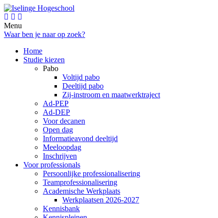
Menu
Waar ben je naar op zoek?
Home
Studie kiezen
Pabo
Voltijd pabo
Deeltijd pabo
Zij-instroom en maatwerktraject
Ad-PEP
Ad-DEP
Voor decanen
Open dag
Informatieavond deeltijd
Meeloopdag
Inschrijven
Voor professionals
Persoonlijke professionalisering
Teamprofessionalisering
Academische Werkplaats
Werkplaatsen 2026-2027
Kennisbank
Kennispleinen