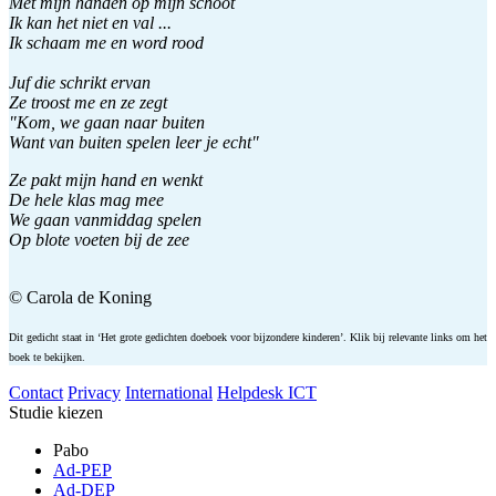
Met mijn handen op mijn schoot
Ik kan het niet en val ...
Ik schaam me en word rood
Juf die schrikt ervan
Ze troost me en ze zegt
"Kom, we gaan naar buiten
Want van buiten spelen leer je echt"
Ze pakt mijn hand en wenkt
De hele klas mag mee
We gaan vanmiddag spelen
Op blote voeten bij de zee
© Carola de Koning
Dit gedicht staat in ‘Het grote gedichten doeboek voor bijzondere kinderen’. Klik bij relevante links om het
boek te bekijken.
Contact
Privacy
International
Helpdesk ICT
Studie kiezen
Pabo
Ad-PEP
Ad-DEP