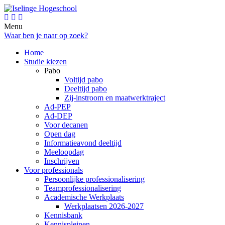
Menu
Waar ben je naar op zoek?
Home
Studie kiezen
Pabo
Voltijd pabo
Deeltijd pabo
Zij-instroom en maatwerktraject
Ad-PEP
Ad-DEP
Voor decanen
Open dag
Informatieavond deeltijd
Meeloopdag
Inschrijven
Voor professionals
Persoonlijke professionalisering
Teamprofessionalisering
Academische Werkplaats
Werkplaatsen 2026-2027
Kennisbank
Kennispleinen